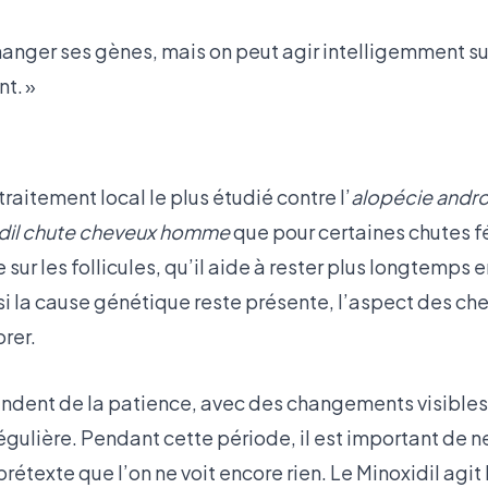
hanger ses gènes, mais on peut agir intelligemment sur
t. »
 traitement local le plus étudié contre l’
alopécie andr
dil chute cheveux homme
que pour certaines chutes f
 sur les follicules, qu’il aide à rester plus longtemps
i la cause génétique reste présente, l’aspect des ch
rer.
ndent de la patience, avec des changements visibles s
régulière. Pendant cette période, il est important de 
prétexte que l’on ne voit encore rien. Le Minoxidil agi