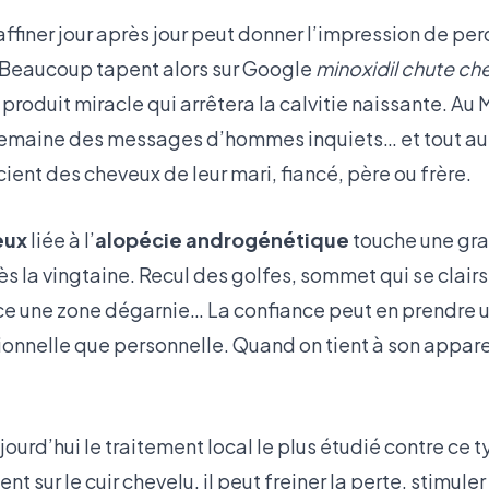
affiner jour après jour peut donner l’impression de pe
Beaucoup tapent alors sur Google
minoxidil chute c
 produit miracle qui arrêtera la calvitie naissante. Au
emaine des messages d’hommes inquiets… et tout au
ent des cheveux de leur mari, fiancé, père ou frère.
eux
liée à l’
alopécie androgénétique
touche une gra
s la vingtaine. Recul des golfes, sommet qui se clair
e une zone dégarnie… La confiance peut en prendre u
sionnelle que personnelle. Quand on tient à son appare
jourd’hui le traitement local le plus étudié contre ce 
 sur le cuir chevelu, il peut freiner la perte, stimuler