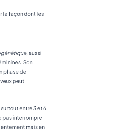
 la façon dont les
ogénétique
, aussi
éminines. Son
 en phase de
eveux peut
urtout entre 3 et 6
ne pas interrompre
t lentement mais en