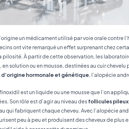
l’origine un médicament utilisé par voie orale contre l
ecins ont vite remarqué un effet surprenant chez certa
pilosité. À partir de cette observation, les laborato
 en solution ou en mousse, destinées au cuir chevelu po
 d’origine hormonale et génétique
, l’alopécie and
inoxidil est un liquide ou une mousse que l’on appliq
es. Son rôle est d’agir au niveau des
follicules pileux
eau qui fabriquent chaque cheveu. Avec l’alopécie an
turisent peu à peu et produisent des cheveux de plus en
oxidil aide à casser cette dynamique.