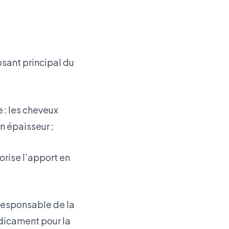
osant principal du
e : les cheveux
n épaisseur ;
vorise l’apport en
 responsable de la
dicament pour la