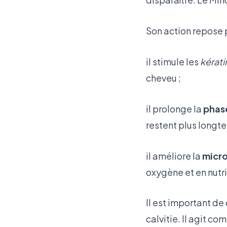
Son action repose p
il stimule les
kérat
cheveu ;
il prolonge la
phas
restent plus longt
il améliore la
micro
oxygène et en nutr
Il est important d
calvitie. Il agit c