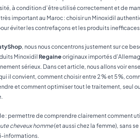
ité, à condition d’être utilisé correctement et de man
 très important au Maroc : choisir un Minoxidil authent
r éviter les contrefaçons et les produits inefficaces
utyShop
, nous nous concentrons justement sur ce bes
uits Minoxidil
Regaine
originaux importés d’Allemag
ement sérieux. Dans cet article, nous allons voir e
à qui il convient, comment choisir entre 2 % et 5 %, com
tendre et comment optimiser tout le traitement, seul o
e.
ple : permettre de comprendre clairement comment util
chute cheveux homme
(et aussi chez la femme), sans se
i-informations.