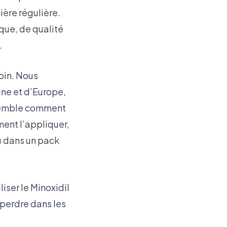
ière régulière.
ique, de qualité
.
oin. Nous
ne et d’Europe,
nsemble comment
ment l’appliquer,
u dans un pack
iser le Minoxidil
 perdre dans les