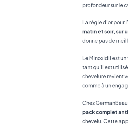
profondeur sur le c
La règle d’or pour l
matin et soir, sur 
donne pas de meille
Le Minoxidil est un
tant qu’il est util
chevelure revient ve
comme à un engage
Chez GermanBeauty
pack complet ant
chevelu. Cette app