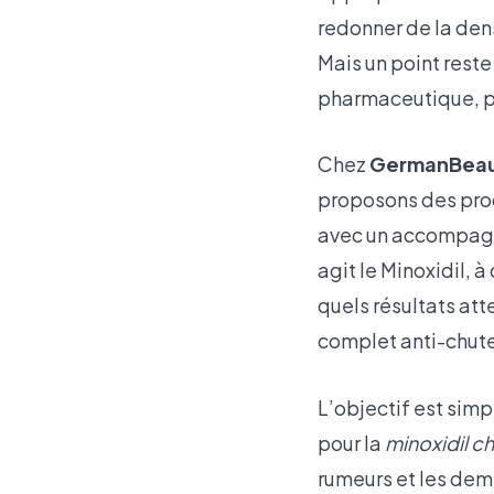
redonner de la dens
Mais un point reste
pharmaceutique, pou
Chez
GermanBea
proposons des prod
avec un accompagn
agit le Minoxidil, 
quels résultats at
complet anti-chut
L’objectif est sim
pour la
minoxidil 
rumeurs et les dem