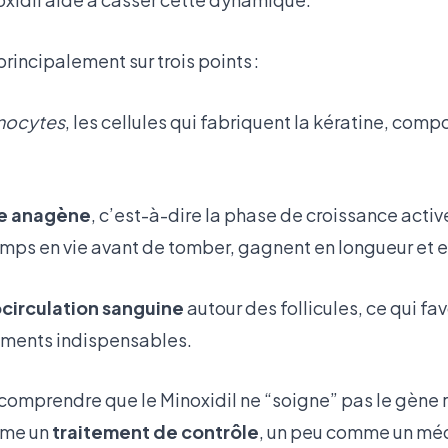
rincipalement sur trois points :
inocytes
, les cellules qui fabriquent la kératine, comp
e anagène
, c’est-à-dire la phase de croissance activ
emps en vie avant de tomber, gagnent en longueur et e
circulation sanguine
autour des follicules, ce qui fa
iments indispensables.
e comprendre que le Minoxidil ne “soigne” pas le gène
omme un
traitement de contrôle
, un peu comme un mé