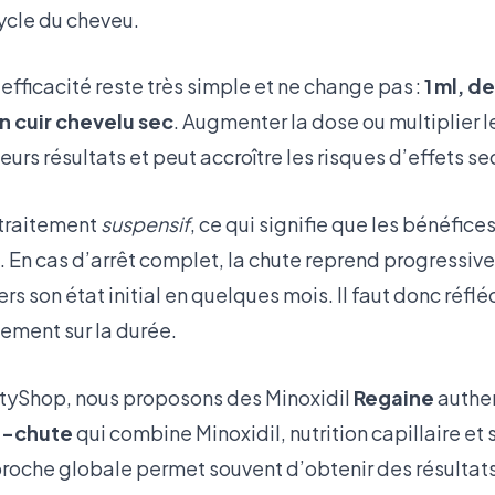
ycle du cheveu.
’efficacité reste très simple et ne change pas :
1 ml, de
un cuir chevelu sec
. Augmenter la dose ou multiplier l
urs résultats et peut accroître les risques d’effets s
 traitement
suspensif
, ce qui signifie que les bénéfic
isé. En cas d’arrêt complet, la chute reprend progressiv
rs son état initial en quelques mois. Il faut donc réflé
ment sur la durée.
Shop, nous proposons des Minoxidil
Regaine
authen
i-chute
qui combine Minoxidil, nutrition capillaire et s
roche globale permet souvent d’obtenir des résultats 