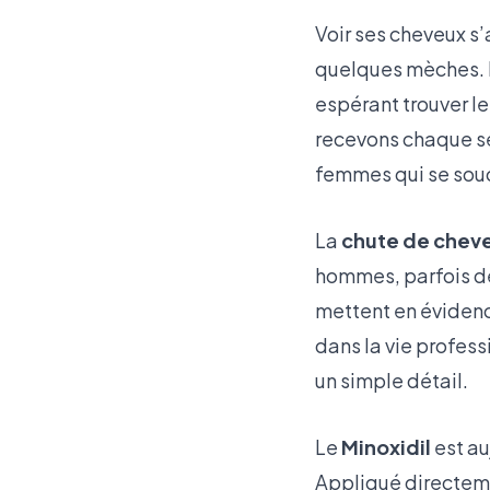
Voir ses cheveux s’
quelques mèches. 
espérant trouver le
recevons chaque s
femmes qui se souci
La
chute de chev
hommes, parfois dè
mettent en évidenc
dans la vie profes
un simple détail.
Le
Minoxidil
est au
Appliqué directement