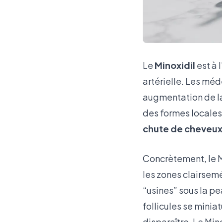
Le
Minoxidil
est à 
artérielle. Les méd
augmentation de la 
des formes locales,
chute de cheveux
Concrètement, le M
les zones clairsemé
“usines” sous la p
follicules se minia
disparaître. Le Min