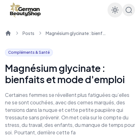
Enable
Posts
Magnésium glycinate : bienfaits et mode d'emploi
Home
Compléments & Santé
Magnésium glycinate :
bienfaits et mode d'emploi
Certaines femmes se réveillent plus fatiguées qu’elles
ne se sont couchées, avec des cernes marqués, des
tensions dans la nuque et cette petite paupière qui
tressaute sans prévenir. On met cela sur le compte du
stress, du travail, des enfants, du manque de temps pour
soi. Pourtant, derrière cette fa