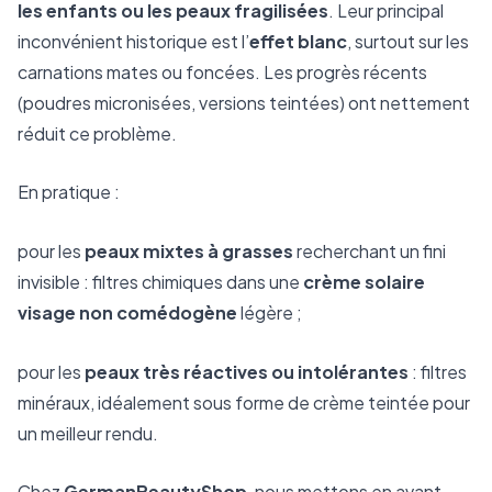
les enfants ou les peaux fragilisées
. Leur principal
inconvénient historique est l’
effet blanc
, surtout sur les
carnations mates ou foncées. Les progrès récents
(poudres micronisées, versions teintées) ont nettement
réduit ce problème.
En pratique :
pour les
peaux mixtes à grasses
recherchant un fini
invisible : filtres chimiques dans une
crème solaire
visage non comédogène
légère ;
pour les
peaux très réactives ou intolérantes
: filtres
minéraux, idéalement sous forme de crème teintée pour
un meilleur rendu.
Chez
GermanBeautyShop
, nous mettons en avant