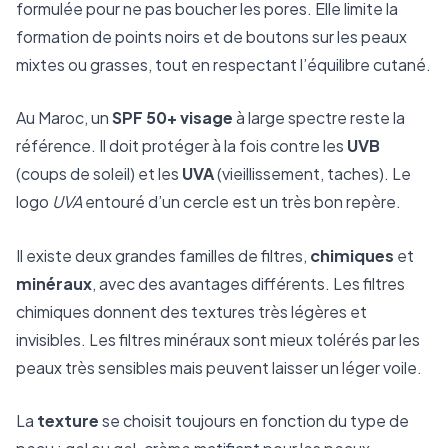
formulée pour ne pas boucher les pores. Elle limite la
formation de points noirs et de boutons sur les peaux
mixtes ou grasses, tout en respectant l’équilibre cutané.
Au Maroc, un
SPF 50+ visage
à large spectre reste la
référence. Il doit protéger à la fois contre les
UVB
(coups de soleil) et les
UVA
(vieillissement, taches). Le
logo
UVA
entouré d’un cercle est un très bon repère.
Il existe deux grandes familles de filtres,
chimiques
et
minéraux
, avec des avantages différents. Les filtres
chimiques donnent des textures très légères et
invisibles. Les filtres minéraux sont mieux tolérés par les
peaux très sensibles mais peuvent laisser un léger voile.
La
texture
se choisit toujours en fonction du type de