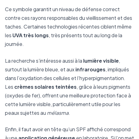
Ce symbole garantit un niveau de défense correct
contre ces rayons responsables du vieillissement et des
taches. Certaines technologies récentes ciblent même
les
UVA très longs
, très présents tout au long de la
journée.
La recherche s’intéresse aussi à la
lumière visible
,
surtout la lumière bleue, et aux
infrarouges
, impliqués
dans l’oxydation des cellules et l’hyperpigmentation.
Les
crèmes solaires teintées
, grâce à leurs pigments
(oxydes de fer), offrent une meilleure protection face à
cette lumière visible, particulièrement utile pour les
peaux sujettes au
mélasma
.
Enfin, il faut avoir en tête qu’un SPF affiché correspond
à une
application généreuse
en laboratoire. Si l’on met