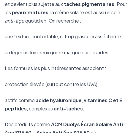
et devient plus sujette aux
taches pigmentaires
. Pour
les
peaux matures
, la crème solaire est aussi un soin
anti-âge
quotidien. On recherche :
une texture confortable, ni trop grasse ni asséchante ;
un léger fini lumineux qui ne marque pas les rides.
Les formules les plus intéressantes associent :
protection élevée (surtout contre les UVA) ;
actifs comme
acide hyaluronique
,
vitamines C et E
,
peptides
, complexes
anti-taches
.
Des produits comme
ACM Duolys Écran Solaire Anti
Âge SPF 50+
,
Avène Anti Âge SPF 50
ou