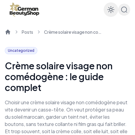
Enable
Posts
Crème solaire visage non comédogène : le guide complet
Home
Uncategorized
Crème solaire visage non
comédogène : le guide
complet
Choisir une crème solaire visage non comédogène peut
vite devenir un casse-tête. On veut protéger sa peau
du soleil marocain, garder un teint net, éviter les
boutons, sans texture collante ni film gras qui fait briller.
Et trop souvent, soit la crème colle, soit elle luit, soit elle