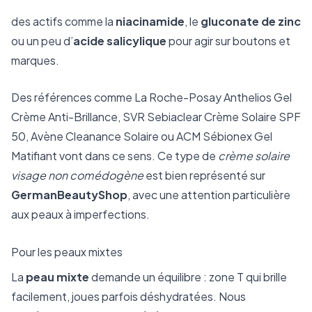
des actifs comme la
niacinamide
, le
gluconate de zinc
ou un peu d’
acide salicylique
pour agir sur boutons et
marques.
Des références comme La Roche-Posay Anthelios Gel
Crème Anti-Brillance, SVR Sebiaclear Crème Solaire SPF
50, Avène Cleanance Solaire ou ACM Sébionex Gel
Matifiant vont dans ce sens. Ce type de
crème solaire
visage non comédogène
est bien représenté sur
GermanBeautyShop
, avec une attention particulière
aux peaux à imperfections.
Pour les peaux mixtes
La
peau mixte
demande un équilibre : zone T qui brille
facilement, joues parfois déshydratées. Nous