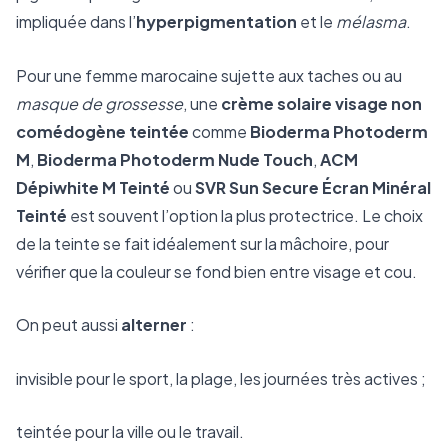
impliquée dans l’
hyperpigmentation
et le
mélasma
.
Pour une femme marocaine sujette aux taches ou au
masque de grossesse
, une
crème solaire visage non
comédogène teintée
comme
Bioderma Photoderm
M
,
Bioderma Photoderm Nude Touch
,
ACM
Dépiwhite M Teinté
ou
SVR Sun Secure Écran Minéral
Teinté
est souvent l’option la plus protectrice. Le choix
de la teinte se fait idéalement sur la mâchoire, pour
vérifier que la couleur se fond bien entre visage et cou.
On peut aussi
alterner
:
invisible pour le sport, la plage, les journées très actives ;
teintée pour la ville ou le travail.