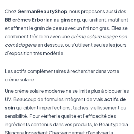
Chez
GermanBeautyShop
, nous proposons aussi des
BB crèmes
Erborian au ginseng
, qui unifient, matifient
et affinent le grain de peau avec un fini non gras. Elles se
combinent très bien avec une
crème solaire visage non
comédogène
en dessous, ou s’utilisent seules les jours
d’exposition très modérée.
Les actifs complémentaires à rechercher dans votre
crème solaire
Une crème solaire moderne ne se limite plus à bloquer les
UV. Beaucoup de formules intègrent de vrais
actifs de
soin
qui ciblent imperfections, taches, vieillissement ou
sensibilité. Pour vérifier la qualité et l'efficacité des
ingrédients contenus dans vos produits, le
Beautypedia
Skincare Ingredient Checker
permet d'analyser la