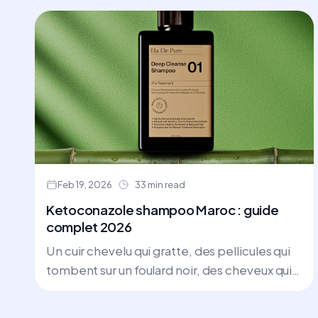
Feb 19, 2026
33 min read
Ketoconazole shampoo Maroc : guide
complet 2026
Un cuir chevelu qui gratte, des pellicules qui
tombent sur un foulard noir, des cheveux qui
s’amincissent sous la douche… pour
beaucoup de femmes marocaines, ce n’est