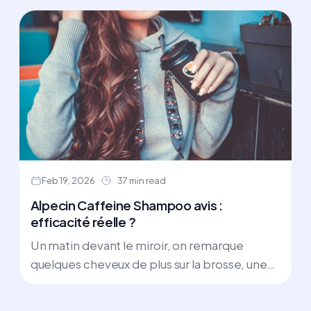
Feb 19, 2026
37 min read
Alpecin Caffeine Shampoo avis :
efficacité réelle ?
Un matin devant le miroir, on remarque
quelques cheveux de plus sur la brosse, une
raie qui semble plus large, ou les cheveux de
son mari qui commencent à se clairsemer au